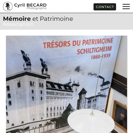
Aller
CONTACT
au
contenu
Mémoire
et Patrimoine
Association