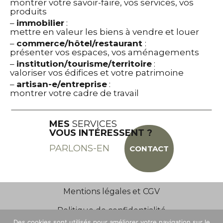
montrer votre savoir-faire, vos services, vos
produits
–
immobilier
:
mettre en valeur les biens à vendre et louer
–
commerce
/hôtel/restaurant
:
présenter vos espaces, vos aménagements
–
institution/t
ourisme/territoire
:
valoriser vos édifices et votre patrimoine
–
artisan-e/entreprise
:
montrer votre cadre de travail
MES
SERVICES
VOUS INT
É
RESSENT
?
PARLONS-EN
CONTACT
Mentions légales et CGV
Politique de confidentialité
Des cookies sont utilisés pour améliorer votre navigation sur le