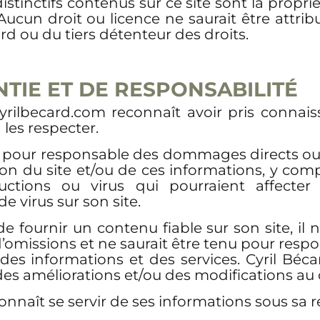
istinctifs contenus sur ce site sont la proprié
. Aucun droit ou licence ne saurait être attri
ard ou du tiers détenteur des droits.
TIE ET DE RESPONSABILITÉ
cyrilbecard.com reconnaît avoir pris connai
 les respecter.
nu pour responsable des dommages directs ou i
tion du site et/ou de ces informations, y compr
ructions ou virus qui pourraient affecte
de virus sur son site.
de fournir un contenu fiable sur son site, i
’omissions et ne saurait être tenu pour resp
des informations et des services. Cyril Bé
 des améliorations et/ou des modifications au
onnaît se servir de ses informations sous sa r