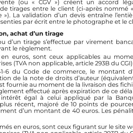
vente (ou « CGV ») créent un accord légal
tirages entre le client (ci-après nommé « l
). La validation d’un devis entraîne l’enti
senties par écrit entre le photographe et le cl
ion, achat d’un tirage
u d’un tirage s’effectue par virement banc
ant le règlement.
s en euros, sont ceux applicables au mome
es (TVA non applicable, article 293B du CGI)
 441-6 du Code de commerce, le montant d’
ption de la note de droits d’auteur (équivalen
st fournie au moment de la livraison des fic
lement effectué après expiration de ce délai 
un intérêt égal à celui appliqué par la Ba
plus récent, majoré de 10 points de pource
vrement d’un montant de 40 euros. Les pénalit
primés en euros, sont ceux figurant sur le s