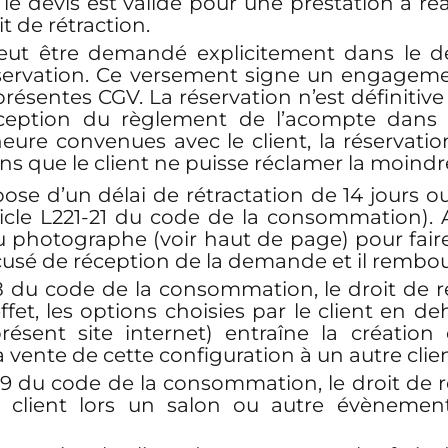
le devis est validé pour une prestation à réal
it de rétraction.
ut être demandé explicitement dans le dev
éservation. Ce versement signe un engageme
présentes CGV. La réservation n’est définiti
ception du règlement de l’acompte dans le
heure convenues avec le client, la réservat
sans que le client ne puisse réclamer la moind
spose d’un délai de rétractation de 14 jours 
icle L221-21 du code de la consommation). Av
u photographe (voir haut de page) pour faire 
sé de réception de la demande et il rembourse
8 du code de la consommation, le droit de r
fet, les options choisies par le client en de
ésent site internet) entraîne la création
a vente de cette configuration à un autre clien
9 du code de la consommation, le droit de r
e client lors un salon ou autre évènement 