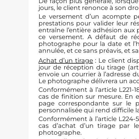
De façon plus générale, lorsque 
jours, le client renonce à son dro
Le versement d’un acompte pe
prestations pour valider leur r
entraîne l’entière adhésion aux 
ce versement. A défaut de ré
photographe pour la date et l’
annulée, et ce sans préavis, et 
Achat d’un tirage
: Le client di
jour de réception du tirage (art
envoie un courrier à l’adresse d
Le photographe délivrera un accu
Conformément à l’article L221-1
cas de finition sur mesure. En ef
page correspondante sur le pr
personnalisée qui rend difficile l
Conformément à l’article L224-5
cas d’achat d’un tirage par l
photographe.