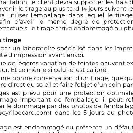
ractation, le client devra supporter les frais 
venir le tirage au plus tard 14 jours suivant 
vra utiliser l’emballage dans lequel le tirag
fin d’avoir le même degré de protection
ffectué si le tirage arrive endommagé au p
n tirage
é par un laboratoire spécialisé dans les impr
lité d’impression avant envoi.
e de légères variation de teintes peuvent exi
r. Et ce même si celui-ci est calibré.
une bonne conservation d’un tirage, quelque s
e direct du soleil et faire l’objet d’un soin pa
ages est prévu pour une protection optimale 
mage important de l’emballage, il peut refu
ter le dommage par des photos de l’emballage 
@cyrilbecard.com) dans les 5 jours au ph
 tirage est endommagé ou présente un défaut 