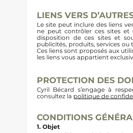
LIENS VERS D’AUTRES
Le site peut inclure des liens v
ne peut contrôler ces sites et
disposition de ces sites et so
publicités, produits, services ou
Ces liens sont proposés aux util
les liens vous appartient exclus
PROTECTION DES D
Cyril Bécard s’engage à respec
consultez la
politique de confide
CONDITIONS G
É
N
É
RA
1. Objet