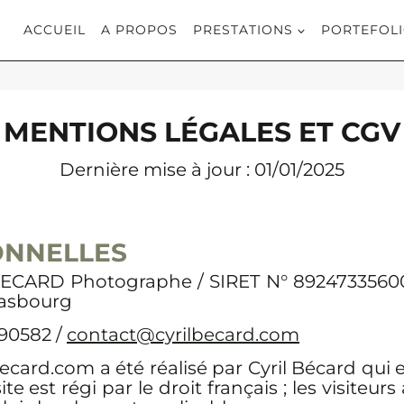
ACCUEIL
A PROPOS
PRESTATIONS
PORTEFOL
MENTIONS LÉGALES
ET CGV
Dernière mise à jour : 01/01/2025
ONNELLES
 BECARD Photographe / SIRET N° 892473356000
rasbourg
90582 /
contact@cyrilbecard.com
lbecard.com a été réalisé par Cyril Bécard qu
te est régi par le droit français ; les visiteurs