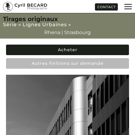
Aller
CONTACT
au
contenu
Tirages originaux
Série « Lignes Urbaines »
Rhena | Strasbourg
Acheter
Autres finitions sur demande