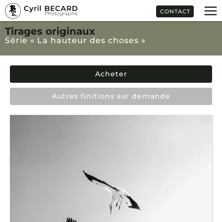
Aller
CONTACT
au
contenu
Tirages originaux
Série « La hauteur des choses »
Acheter
Autres finitions sur demande